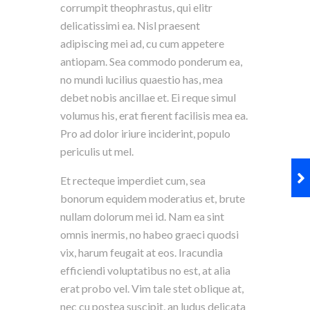
corrumpit theophrastus, qui elitr
delicatissimi ea. Nisl praesent
adipiscing mei ad, cu cum appetere
antiopam. Sea commodo ponderum ea,
no mundi lucilius quaestio has, mea
debet nobis ancillae et. Ei reque simul
volumus his, erat fierent facilisis mea ea.
Pro ad dolor iriure inciderint, populo
periculis ut mel.
Et recteque imperdiet cum, sea
bonorum equidem moderatius et, brute
nullam dolorum mei id. Nam ea sint
omnis inermis, no habeo graeci quodsi
vix, harum feugait at eos. Iracundia
efficiendi voluptatibus no est, at alia
erat probo vel. Vim tale stet oblique at,
nec cu postea suscipit, an ludus delicata