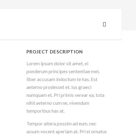
You are here:
Home
Floating Sidebar Right
PROJECT DESCRIPTION
Lorem ipsum dolor sit amet, ei
ponderum principes sententiae mei,
liber accusam indoctum te has. Est
aeterno prodesset et. Ius graeci
numquam et. Pri primis verear ea, tota
nihil aeterno cum ne, vivendum
temporibus has at.
Tempor altera possim ad eum, nec
assum vocent aperiam at. Pri ei ornatus