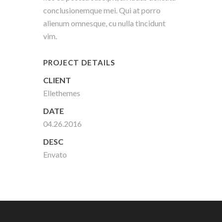
conclusionemque mei. Qui at porro
alienum omnesque, cu nulla tincidunt
vim.
PROJECT DETAILS
CLIENT
Ellethemes
DATE
04.26.2016
DESC
Envato