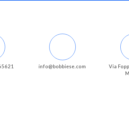
165621
info@bobbiese.com
Via Fopp
M