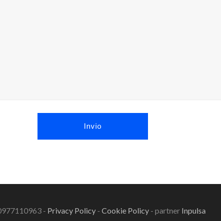
T10977110963 -
Privacy Policy
-
Cookie Policy
- partner
Inpulsa