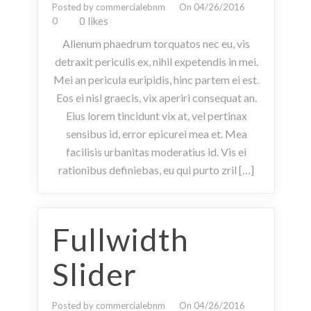
Posted by commercialebnm
On 04/26/2016
0 likes
0
Alienum phaedrum torquatos nec eu, vis
detraxit periculis ex, nihil expetendis in mei.
Mei an pericula euripidis, hinc partem ei est.
Eos ei nisl graecis, vix aperiri consequat an.
Eius lorem tincidunt vix at, vel pertinax
sensibus id, error epicurei mea et. Mea
facilisis urbanitas moderatius id. Vis ei
rationibus definiebas, eu qui purto zril […]
Fullwidth
Slider
Posted by commercialebnm
On 04/26/2016