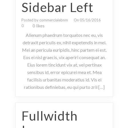
Sidebar Left
Posted by commercialebnm
On 05/16/2016
0 likes
0
Alienum phaedrum torquatos nec eu, vis
detraxit periculis ex, nihil expetendis in mei.
Mei an pericula euripidis, hinc partem ei est.
Eos ei nisl graecis, vix aperiri consequat an.
Eius lorem tincidunt vix at, vel pertinax
sensibus id, error epicurei mea et. Mea
facilisis urbanitas moderatius id. Vis ei
rationibus definiebas, eu qui purto zril […]
Fullwidth