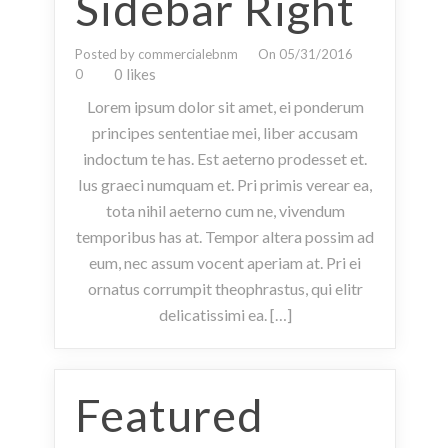
Sidebar Right
Posted by commercialebnm
On 05/31/2016
0 likes
0
Lorem ipsum dolor sit amet, ei ponderum
principes sententiae mei, liber accusam
indoctum te has. Est aeterno prodesset et.
Ius graeci numquam et. Pri primis verear ea,
tota nihil aeterno cum ne, vivendum
temporibus has at. Tempor altera possim ad
eum, nec assum vocent aperiam at. Pri ei
ornatus corrumpit theophrastus, qui elitr
delicatissimi ea. […]
Featured