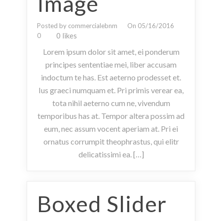
Image
Posted by commercialebnm
On 05/16/2016
0 likes
0
Lorem ipsum dolor sit amet, ei ponderum
principes sententiae mei, liber accusam
indoctum te has. Est aeterno prodesset et.
Ius graeci numquam et. Pri primis verear ea,
tota nihil aeterno cum ne, vivendum
temporibus has at. Tempor altera possim ad
eum, nec assum vocent aperiam at. Pri ei
ornatus corrumpit theophrastus, qui elitr
delicatissimi ea. […]
Boxed Slider