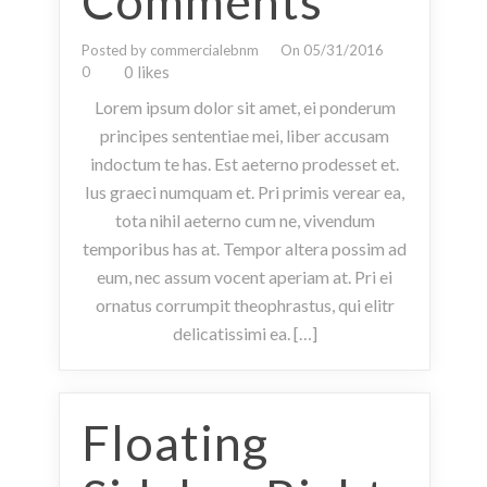
Comments
Posted by commercialebnm
On 05/31/2016
0 likes
0
Lorem ipsum dolor sit amet, ei ponderum
principes sententiae mei, liber accusam
indoctum te has. Est aeterno prodesset et.
Ius graeci numquam et. Pri primis verear ea,
tota nihil aeterno cum ne, vivendum
temporibus has at. Tempor altera possim ad
eum, nec assum vocent aperiam at. Pri ei
ornatus corrumpit theophrastus, qui elitr
delicatissimi ea. […]
Floating