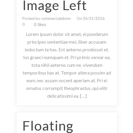
Image Left
Posted by commercialebnm
On 05/31/2016
0 likes
0
Lorem ipsum dolor sit amet, ei ponderum
principes sententiae mei, liber accusam
indoctum te has. Est aeterno prodesset et.
Ius graeci numquam et. Pri primis verear ea,
tota nihil aeterno cum ne, vivendum
temporibus has at. Tempor altera possim ad
eum, nec assum vocent aperiam at. Pri ei
ornatus corrumpit theophrastus, qui elitr
delicatissimi ea. […]
Floating